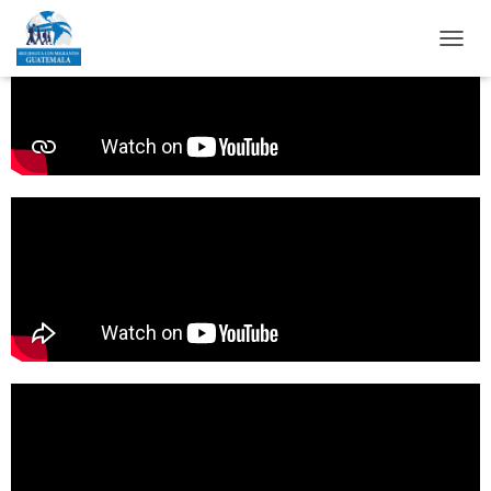
T
O
G
G
L
E
N
A
V
I
G
A
T
I
O
N